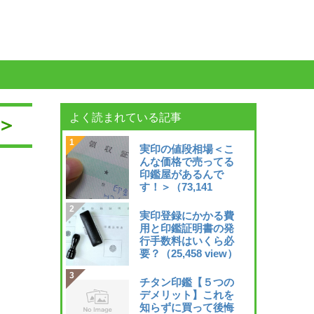
よく読まれている記事
＞
実印の値段相場＜こ
んな価格で売ってる
印鑑屋があるんで
す！＞
（73,141
view）
実印登録にかかる費
用と印鑑証明書の発
行手数料はいくら必
要？
（25,458 view）
チタン印鑑【５つの
デメリット】これを
知らずに買って後悔