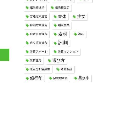
抵当権抹消
抵当権設定
書体
注文
普通方式遺言
特別方式遺言
相続放棄
素材
秘密証書遺言
署名
評判
自立証書遺言
賃貸アパート
賃貸マンション
選び方
賃貸住宅
遺産分割協議書
遺産相続
銀行印
黒水牛
隔絶地遺言