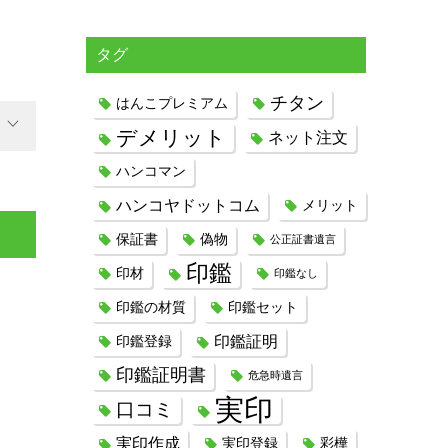
タグ
チタン
はんこプレミアム
デメリット
ネット注文
ハンコマン
ハンコヤドットコム
メリット
保証書
偽物
公正証書遺言
印鑑
印材
印鑑なし
印鑑の材質
印鑑セット
印鑑証明
印鑑登録
印鑑証明書
危急時遺言
実印
口コミ
実印作成
実印登録
彩樺