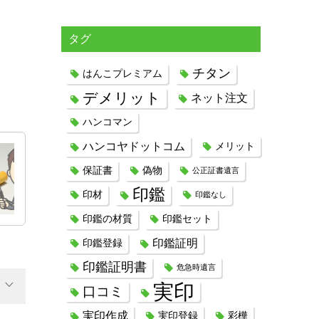
タグ
チタン
はんこプレミアム
デメリット
ネット注文
ハンコマン
ハンコヤドットコム
メリット
保証書
偽物
公正証書遺言
印鑑
印材
印鑑なし
印鑑の材質
印鑑セット
印鑑証明
印鑑登録
印鑑証明書
危急時遺言
実印
口コミ
実印作成
実印登録
彩樺