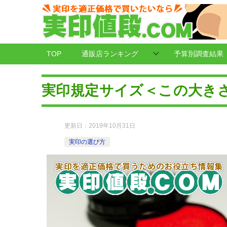
TOP
通販店ランキング
予算別調査結果
実印規定サイズ＜この大き
更新日：
2019年10月31日
実印の選び方