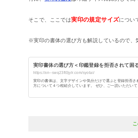
実印の規定サイズ
そこで、ここでは
につい
※実印の書体の選び方も解説しているので、
実印書体の選び方＜印鑑登録を拒否されて困
https://xn--swq23ft0jylr.com/syotai/
実印の書体は、文字デザインや気分だけで選ぶと登録拒否さ
方について４つ程紹介しています。 ぜひ、ご一読いただいて
こ