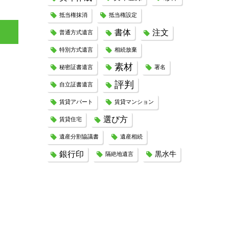
抵当権抹消
抵当権設定
書体
注文
普通方式遺言
特別方式遺言
相続放棄
素材
秘密証書遺言
署名
評判
自立証書遺言
賃貸アパート
賃貸マンション
選び方
賃貸住宅
遺産分割協議書
遺産相続
銀行印
黒水牛
隔絶地遺言