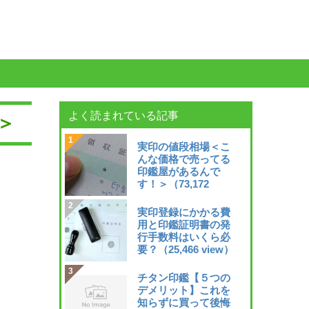
よく読まれている記事
＞
実印の値段相場＜こ
んな価格で売ってる
印鑑屋があるんで
す！＞
（73,172
view）
実印登録にかかる費
用と印鑑証明書の発
行手数料はいくら必
要？
（25,466 view）
チタン印鑑【５つの
デメリット】これを
知らずに買って後悔