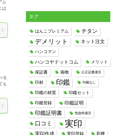
アム
には
タグ
チタン
はんこプレミアム
デメリット
ネット注文
ハンコマン
ハンコヤドットコム
メリット
保証書
偽物
公正証書遺言
べる
印鑑
印材
印鑑なし
ても
印鑑の材質
印鑑セット
印鑑証明
印鑑登録
印鑑証明書
危急時遺言
実印
口コミ
実印作成
実印登録
彩樺