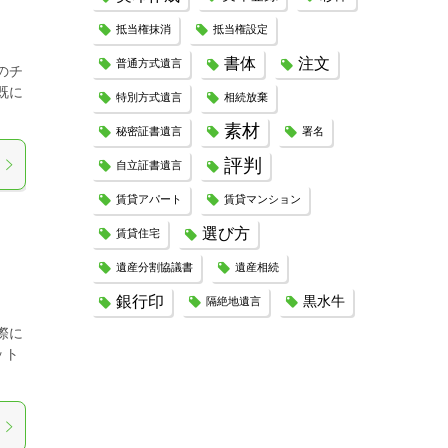
抵当権抹消
抵当権設定
書体
注文
普通方式遺言
のチ
既に
特別方式遺言
相続放棄
素材
秘密証書遺言
署名
評判
自立証書遺言
賃貸アパート
賃貸マンション
選び方
賃貸住宅
遺産分割協議書
遺産相続
銀行印
黒水牛
隔絶地遺言
際に
ット