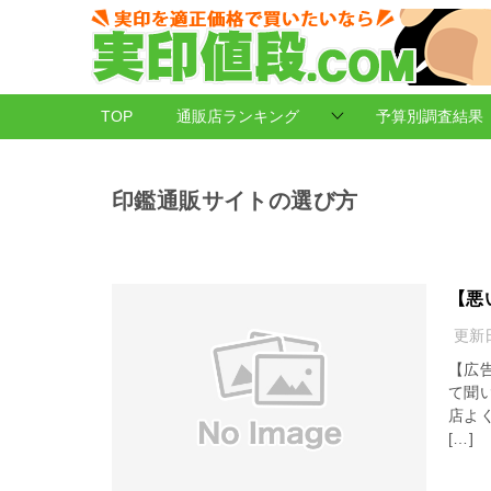
TOP
通販店ランキング
予算別調査結果
印鑑通販サイトの選び方
【悪
更新
【広
て聞
店よ
[…]