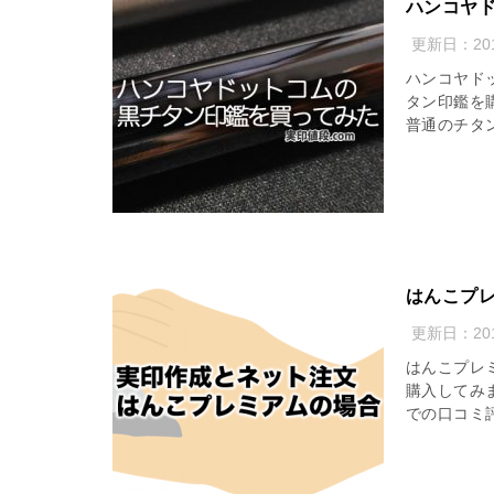
ハンコヤ
更新日：
2
ハンコヤド
タン印鑑を
普通のチタ
はんこプ
更新日：
2
はんこプレ
購入してみ
での口コミ