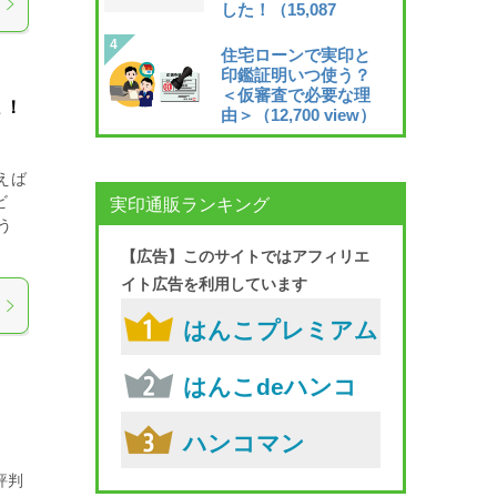
した！
（15,087
view）
住宅ローンで実印と
印鑑証明いつ使う？
＜仮審査で必要な理
ミ！
由＞
（12,700 view）
えば
ビ
実印通販ランキング
う
【広告】このサイトではアフィリエ
イト広告を利用しています
はんこプレミアム
はんこdeハンコ
ハンコマン
評判