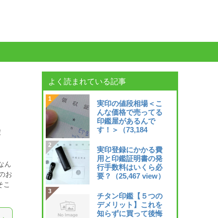
よく読まれている記事
実印の値段相場＜こ
んな価格で売ってる
印鑑屋があるんで
す！＞
（73,184
！
view）
実印登録にかかる費
用と印鑑証明書の発
なん
行手数料はいくら必
のお
要？
（25,467 view）
そこ
チタン印鑑【５つの
デメリット】これを
知らずに買って後悔