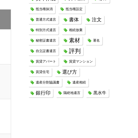
抵当権抹消
抵当権設定
書体
注文
普通方式遺言
特別方式遺言
相続放棄
素材
秘密証書遺言
署名
評判
自立証書遺言
賃貸アパート
賃貸マンション
選び方
賃貸住宅
遺産分割協議書
遺産相続
銀行印
黒水牛
隔絶地遺言