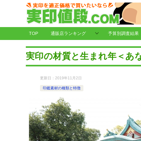
TOP
通販店ランキング
予算別調査結果
実印の材質と生まれ年＜あ
更新日：
2019年11月2日
印鑑素材の種類と特徴