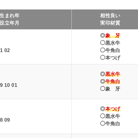
生まれ年
相性良い
設立年月
実印材質
◎
象 牙
◯黒水牛
1 02
◯牛角白
◯本つげ
◎
黒水牛
◎
牛角白
9 10 01
◯象 牙
◎
本つげ
◯黒水牛
8 09
◯牛角白