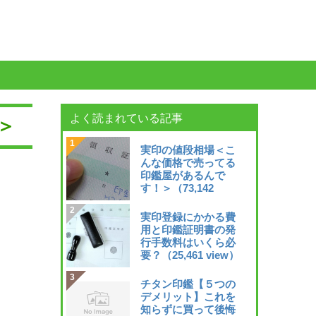
よく読まれている記事
＞
実印の値段相場＜こ
んな価格で売ってる
印鑑屋があるんで
す！＞
（73,142
view）
実印登録にかかる費
用と印鑑証明書の発
行手数料はいくら必
要？
（25,461 view）
チタン印鑑【５つの
デメリット】これを
知らずに買って後悔