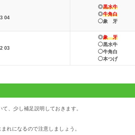
◎
黒水牛
◎
牛角白
3 04
◯象 牙
◎
象 牙
◯黒水牛
2 03
◯牛角白
◯本つげ
いて、少し補足説明しておきます。
生まれになるので注意しましょう。