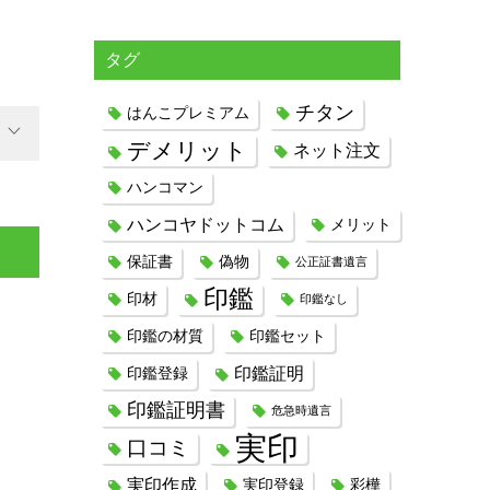
タグ
チタン
はんこプレミアム
デメリット
ネット注文
ハンコマン
ハンコヤドットコム
メリット
保証書
偽物
公正証書遺言
印鑑
印材
印鑑なし
印鑑の材質
印鑑セット
印鑑証明
印鑑登録
印鑑証明書
危急時遺言
実印
口コミ
実印作成
実印登録
彩樺